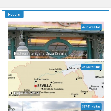
Popular
47614 visitas
Restaurante Egaña Oriza (Sevilla)
36330 visitas
Mapa de Sevilla
33741 visitas