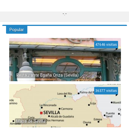
-.-
Popular
47646 visitas
Restaurante Egaña Oriza (Sevilla)
36377 visitas
Mapa de Sevilla