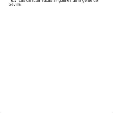
Las características singulares de la gente de
Sevilla.