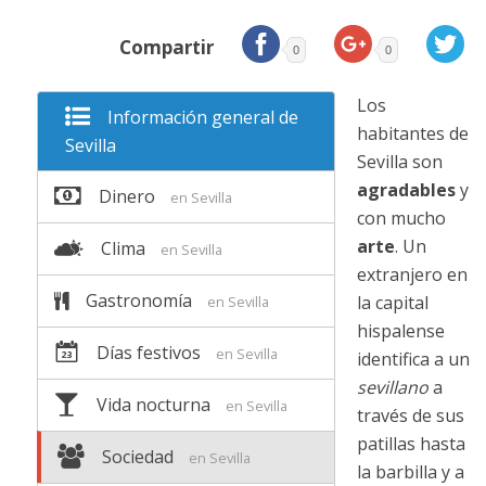
Compartir
0
0
Los
Información general de
habitantes de
Sevilla
Sevilla son
agradables
y
Dinero
en Sevilla
con mucho
arte
. Un
Clima
en Sevilla
extranjero en
Gastronomía
la capital
en Sevilla
hispalense
Días festivos
en Sevilla
identifica a un
sevillano
a
Vida nocturna
en Sevilla
través de sus
patillas hasta
Sociedad
en Sevilla
la barbilla y a