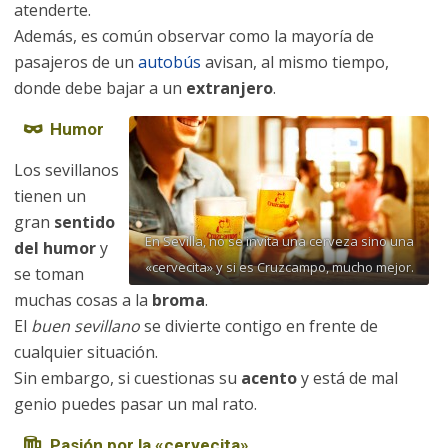
atenderte.
Además, es común observar como la mayoría de
pasajeros de un
autobús
avisan, al mismo tiempo,
donde debe bajar a un
extranjero
.
Humor
Los sevillanos
tienen un
gran
sentido
En Sevilla, no se invita una cerveza sino una
del humor
y
«cervecita» y si es Cruzcampo, mucho mejor.
se toman
muchas cosas a la
broma
.
El
buen sevillano
se divierte contigo en frente de
cualquier situación.
Sin embargo, si cuestionas su
acento
y está de mal
genio puedes pasar un mal rato.
Pasión por la «cervecita»