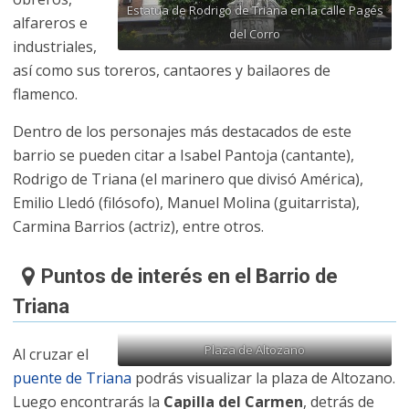
Estatua de Rodrigo de Triana en la calle Pagés
alfareros e
del Corro
industriales,
así como sus toreros, cantaores y bailaores de
flamenco.
Dentro de los personajes más destacados de este
barrio se pueden citar a Isabel Pantoja (cantante),
Rodrigo de Triana (el marinero que divisó América),
Emilio Lledó (filósofo), Manuel Molina (guitarrista),
Carmina Barrios (actriz), entre otros.
Puntos de interés en el Barrio de
Triana
Plaza de Altozano
Al cruzar el
puente de Triana
podrás visualizar la plaza de Altozano.
Luego encontrarás la
Capilla del Carmen
, detrás de