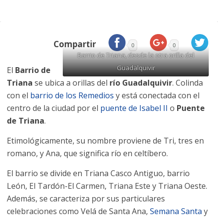
Compartir
0
0
Barrio de Triana, desde la otra orilla del
Guadalquivir
El
Barrio de
Triana
se ubica a orillas del
río Guadalquivir
. Colinda
con el
barrio de los Remedios
y está conectada con el
centro de la ciudad por el
puente de Isabel II
o
Puente
de Triana
.
Etimológicamente, su nombre proviene de Tri, tres en
romano, y Ana, que significa río en celtíbero.
El barrio se divide en Triana Casco Antiguo, barrio
León, El Tardón-El Carmen, Triana Este y Triana Oeste.
Además, se caracteriza por sus particulares
celebraciones como Velá de Santa Ana,
Semana Santa
y